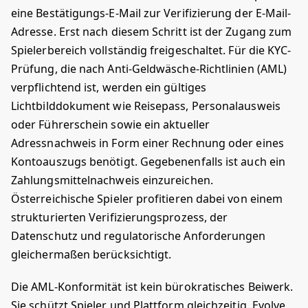
eine Bestätigungs-E-Mail zur Verifizierung der E-Mail-
Adresse. Erst nach diesem Schritt ist der Zugang zum
Spielerbereich vollständig freigeschaltet. Für die KYC-
Prüfung, die nach Anti-Geldwäsche-Richtlinien (AML)
verpflichtend ist, werden ein gültiges
Lichtbilddokument wie Reisepass, Personalausweis
oder Führerschein sowie ein aktueller
Adressnachweis in Form einer Rechnung oder eines
Kontoauszugs benötigt. Gegebenenfalls ist auch ein
Zahlungsmittelnachweis einzureichen.
Österreichische Spieler profitieren dabei von einem
strukturierten Verifizierungsprozess, der
Datenschutz und regulatorische Anforderungen
gleichermaßen berücksichtigt.
Die AML-Konformität ist kein bürokratisches Beiwerk.
Sie schützt Spieler und Plattform gleichzeitig. Evolve