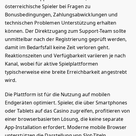
österreichische Spieler bei Fragen zu
Bonusbedingungen, Zahlungsabwicklungen und
technischen Problemen Unterstützung erhalten
können. Der Direktzugang zum Support-Team sollte
unmittelbar nach der Registrierung geprüft werden,
damit im Bedarfsfall keine Zeit verloren geht.
Reaktionszeiten und Verfügbarkeit variieren je nach
Kanal, wobei für aktive Spielplattformen
typischerweise eine breite Erreichbarkeit angestrebt
wird.
Die Plattform ist für die Nutzung auf mobilen
Endgeräten optimiert. Spieler, die über Smartphones
oder Tablets auf das Casino zugreifen, profitieren von
einer browserbasierten Lösung, die keine separate
App-Installation erfordert. Moderne mobile Browser
unterstützen die Darstellung von Slot-Titeln,