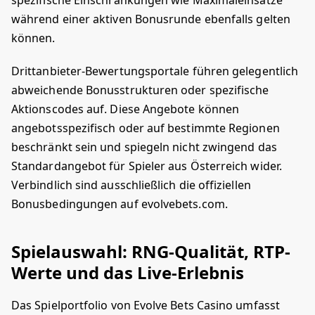
spezifische Einschränkungen wie Maximaleinsätze
während einer aktiven Bonusrunde ebenfalls gelten
können.
Drittanbieter-Bewertungsportale führen gelegentlich
abweichende Bonusstrukturen oder spezifische
Aktionscodes auf. Diese Angebote können
angebotsspezifisch oder auf bestimmte Regionen
beschränkt sein und spiegeln nicht zwingend das
Standardangebot für Spieler aus Österreich wider.
Verbindlich sind ausschließlich die offiziellen
Bonusbedingungen auf evolvebets.com.
Spielauswahl: RNG-Qualität, RTP-
Werte und das Live-Erlebnis
Das Spielportfolio von Evolve Bets Casino umfasst