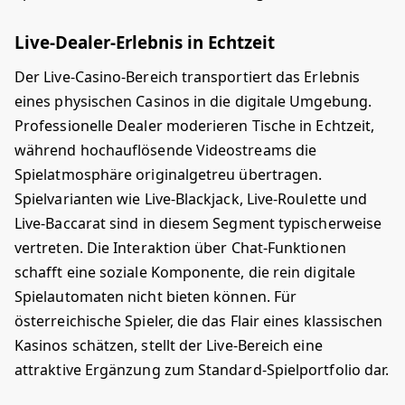
Live-Dealer-Erlebnis in Echtzeit
Der Live-Casino-Bereich transportiert das Erlebnis
eines physischen Casinos in die digitale Umgebung.
Professionelle Dealer moderieren Tische in Echtzeit,
während hochauflösende Videostreams die
Spielatmosphäre originalgetreu übertragen.
Spielvarianten wie Live-Blackjack, Live-Roulette und
Live-Baccarat sind in diesem Segment typischerweise
vertreten. Die Interaktion über Chat-Funktionen
schafft eine soziale Komponente, die rein digitale
Spielautomaten nicht bieten können. Für
österreichische Spieler, die das Flair eines klassischen
Kasinos schätzen, stellt der Live-Bereich eine
attraktive Ergänzung zum Standard-Spielportfolio dar.