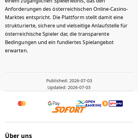
einem zugänglichen Spielerlebnis, das den
Anforderungen des österreichischen Online-Casino-
Marktes entspricht. Die Plattform stellt damit eine
strukturierte, sichere und vielseitige Anlaufstelle für
österreichische Spieler dar, die transparente
Bedingungen und ein fundiertes Spielangebot
erwarten.
Published:
2026-07-03
Updated:
2026-07-03
Über uns